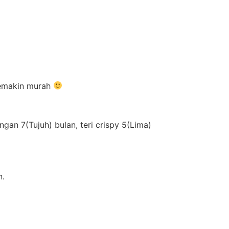
 semakin murah
an 7(Tujuh) bulan, teri crispy 5(Lima)
n.