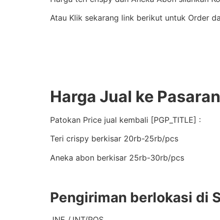
Atau Klik sekarang link berikut untuk Order d
Harga Jual ke Pasara
Patokan Price jual kembali [PGP_TITLE] :
Teri crispy berkisar 20rb-25rb/pcs
Aneka abon berkisar 25rb-30rb/pcs
Pengiriman berlokasi di 
JNE /JNT/POS