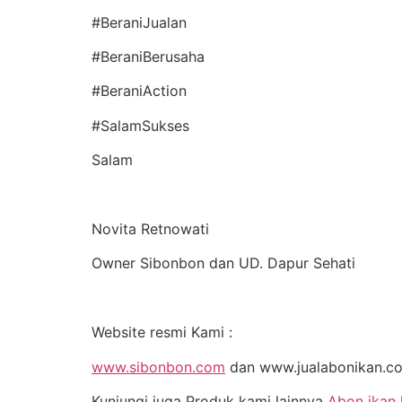
#BeraniJualan
#BeraniBerusaha
#BeraniAction
#SalamSukses
Salam
Novita Retnowati
Owner Sibonbon dan UD. Dapur Sehati
Website resmi Kami :
www.sibonbon.com
dan www.jualabonikan.c
Kunjungi juga Produk kami lainnya
Abon ikan 