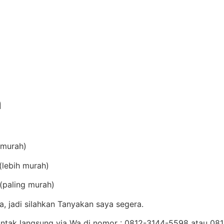
n
(murah)
lebih murah)
(paling murah)
, jadi silahkan Tanyakan saya segera.
Kontak langsung via Wa di nomor : 0812-3144-5598 atau 