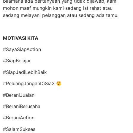
bilamana ada pertanyaan yang tidak dijawab, kami
mohon maaf mungkin kami sedang istirahat atau
sedang melayani pelanggan atau sedang ada tamu.
MOTIVASI KITA
#SayaSiapAction
#SiapBelajar
#SiapJadiLebihBaik
#PeluangJanganDiSia2
#BeraniJualan
#BeraniBerusaha
#BeraniAction
#SalamSukses