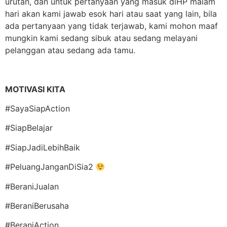
urutan, dan untuk pertanyaan yang masuk diHP malam
hari akan kami jawab esok hari atau saat yang lain, bila
ada pertanyaan yang tidak terjawab, kami mohon maaf
mungkin kami sedang sibuk atau sedang melayani
pelanggan atau sedang ada tamu.
MOTIVASI KITA
#SayaSiapAction
#SiapBelajar
#SiapJadiLebihBaik
#PeluangJanganDiSia2
#BeraniJualan
#BeraniBerusaha
#BeraniAction