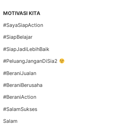
MOTIVASI KITA
#SayaSiapAction
#SiapBelajar
#SiapJadiLebihBaik
#PeluangJanganDiSia2
#BeraniJualan
#BeraniBerusaha
#BeraniAction
#SalamSukses
Salam