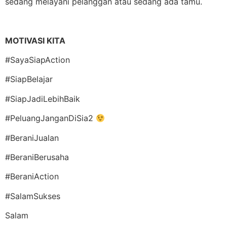
sedang melayani pelanggan atau sedang ada tamu.
MOTIVASI KITA
#SayaSiapAction
#SiapBelajar
#SiapJadiLebihBaik
#PeluangJanganDiSia2
#BeraniJualan
#BeraniBerusaha
#BeraniAction
#SalamSukses
Salam