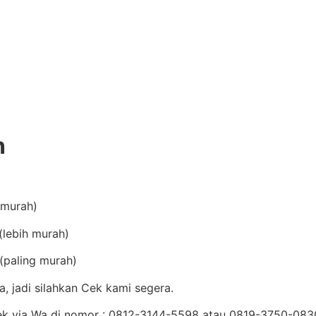
n
(murah)
lebih murah)
(paling murah)
, jadi silahkan Cek kami segera.
Cek via Wa di nomor : 0812-3144-5598 atau 0819-3750-08