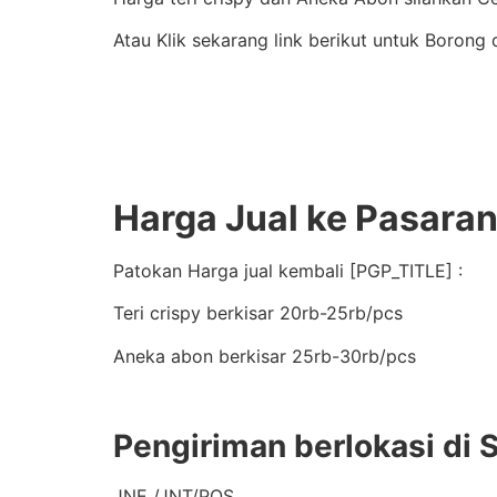
Atau Klik sekarang link berikut untuk Borong 
Harga Jual ke Pasara
Patokan Harga jual kembali [PGP_TITLE] :
Teri crispy berkisar 20rb-25rb/pcs
Aneka abon berkisar 25rb-30rb/pcs
Pengiriman berlokasi di 
JNE /JNT/POS