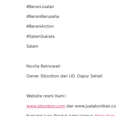
#BeraniJualan
#BeraniBerusaha
#BeraniAction
#SalamSukses
Salam
Novita Retnowati
Owner Sibonbon dan UD. Dapur Sehati
Website resmi Kami :
www.sibonbon.com
dan www.jualabonikan.c
Kunjungi juga Produk kami lainnya
Abon ikan