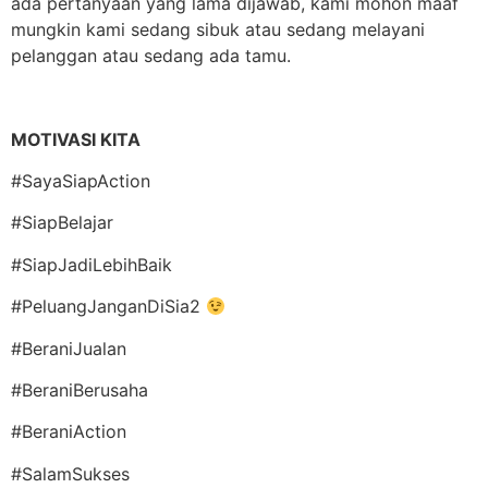
ada pertanyaan yang lama dijawab, kami mohon maaf
mungkin kami sedang sibuk atau sedang melayani
pelanggan atau sedang ada tamu.
MOTIVASI KITA
#SayaSiapAction
#SiapBelajar
#SiapJadiLebihBaik
#PeluangJanganDiSia2
#BeraniJualan
#BeraniBerusaha
#BeraniAction
#SalamSukses