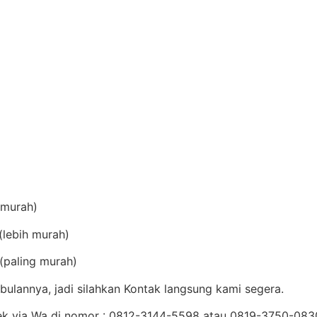
(murah)
lebih murah)
(paling murah)
ulannya, jadi silahkan Kontak langsung kami segera.
Cek via Wa di nomor : 0812-3144-5598 atau 0819-3750-08