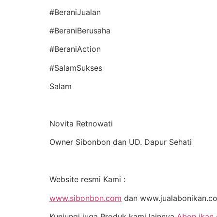
#BeraniJualan
#BeraniBerusaha
#BeraniAction
#SalamSukses
Salam
Novita Retnowati
Owner Sibonbon dan UD. Dapur Sehati
Website resmi Kami :
www.sibonbon.com
dan www.jualabonikan.c
Kunjungi juga Produk kami lainnya
Abon ikan