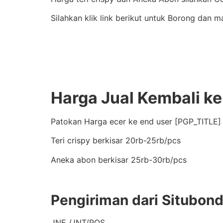
Silahkan klik link berikut untuk Borong dan m
Harga Jual Kembali k
Patokan Harga ecer ke end user [PGP_TITLE] 
Teri crispy berkisar 20rb-25rb/pcs
Aneka abon berkisar 25rb-30rb/pcs
Pengiriman dari Situbon
JNE /JNT/POS