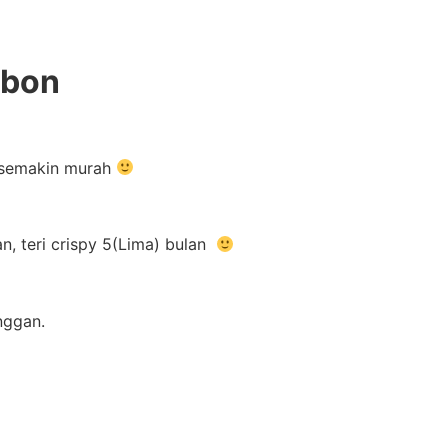
nbon
m semakin murah
n, teri crispy 5(Lima) bulan
nggan.