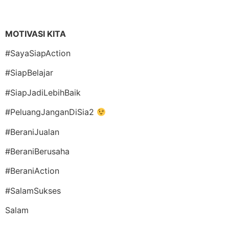
MOTIVASI KITA
#SayaSiapAction
#SiapBelajar
#SiapJadiLebihBaik
#PeluangJanganDiSia2
#BeraniJualan
#BeraniBerusaha
#BeraniAction
#SalamSukses
Salam