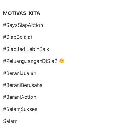
MOTIVASI KITA
#SayaSiapAction
#SiapBelajar
#SiapJadiLebihBaik
#PeluangJanganDiSia2
#BeraniJualan
#BeraniBerusaha
#BeraniAction
#SalamSukses
Salam