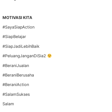
MOTIVASI KITA
#SayaSiapAction
#SiapBelajar
#SiapJadiLebihBaik
#PeluangJanganDiSia2
#BeraniJualan
#BeraniBerusaha
#BeraniAction
#SalamSukses
Salam