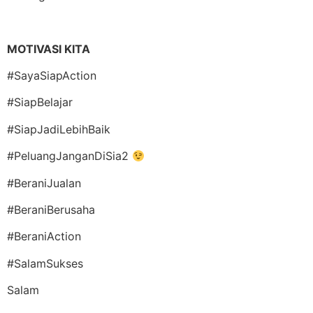
MOTIVASI KITA
#SayaSiapAction
#SiapBelajar
#SiapJadiLebihBaik
#PeluangJanganDiSia2
#BeraniJualan
#BeraniBerusaha
#BeraniAction
#SalamSukses
Salam