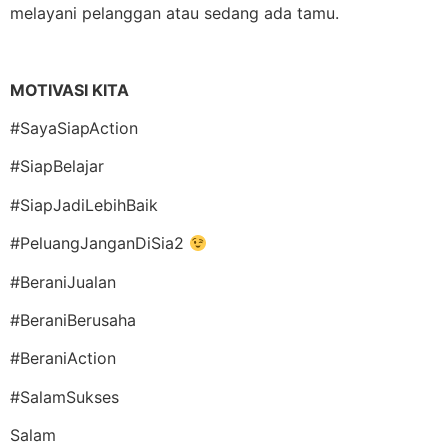
melayani pelanggan atau sedang ada tamu.
MOTIVASI KITA
#SayaSiapAction
#SiapBelajar
#SiapJadiLebihBaik
#PeluangJanganDiSia2
#BeraniJualan
#BeraniBerusaha
#BeraniAction
#SalamSukses
Salam