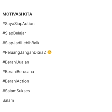
MOTIVASI KITA
#SayaSiapAction
#SiapBelajar
#SiapJadiLebihBaik
#PeluangJanganDiSia2
#BeraniJualan
#BeraniBerusaha
#BeraniAction
#SalamSukses
Salam