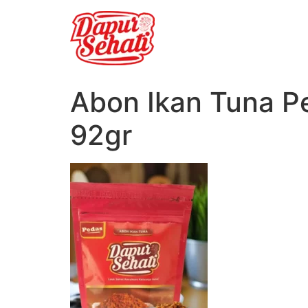
Abon Ikan Tuna P
92gr