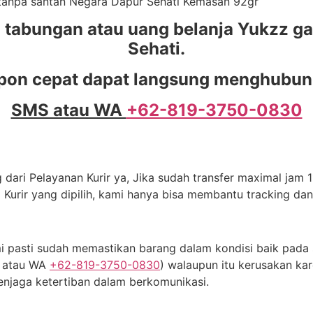
al tanpa santan Negara Dapur Sehati Kemasan 92gr
abungan atau uang belanja Yukzz ga
Sehati.
pon cepat dapat langsung menghubungi
SMS atau WA
+62-819-3750-0830
dari Pelayanan Kurir ya, Jika sudah transfer maximal jam 11
 Kurir yang dipilih, kami hanya bisa membantu tracking da
 pasti sudah memastikan barang dalam kondisi baik pada s
S atau WA
+62-819-3750-0830
) walaupun itu kerusakan kar
njaga ketertiban dalam berkomunikasi.