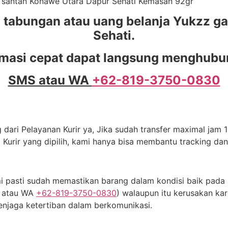
pa santan Konawe Utara Dapur Sehati Kemasan 92gr
abungan atau uang belanja Yukzz ga
Sehati.
masi cepat dapat langsung menghubun
SMS atau WA
+62-819-3750-0830
dari Pelayanan Kurir ya, Jika sudah transfer maximal jam 11
 Kurir yang dipilih, kami hanya bisa membantu tracking da
 pasti sudah memastikan barang dalam kondisi baik pada s
S atau WA
+62-819-3750-0830
) walaupun itu kerusakan kar
njaga ketertiban dalam berkomunikasi.