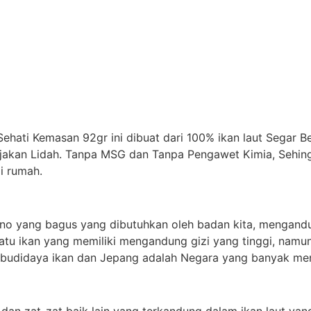
hati Kemasan 92gr ini dibuat dari 100% ikan laut Segar 
jakan Lidah. Tanpa MSG dan Tanpa Pengawet Kimia, Sehingg
i rumah.
ino yang bagus yang dibutuhkan oleh badan kita, mengandu
satu ikan yang memiliki mengandung gizi yang tinggi, namun
i budidaya ikan dan Jepang adalah Negara yang banyak me
 dan zat-zat baik lain yang terkandung dalam ikan laut ya