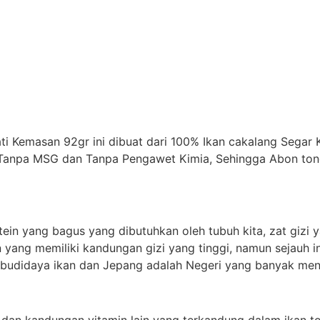
ti Kemasan 92gr ini dibuat dari 100% Ikan cakalang Segar
. Tanpa MSG dan Tanpa Pengawet Kimia, Sehingga Abon ton
ein yang bagus yang dibutuhkan oleh tubuh kita, zat gizi 
n yang memiliki kandungan gizi yang tinggi, namun sejauh in
i budidaya ikan dan Jepang adalah Negeri yang banyak me
 dan kandungan vitamin lain yang terkandung dalam ikan 