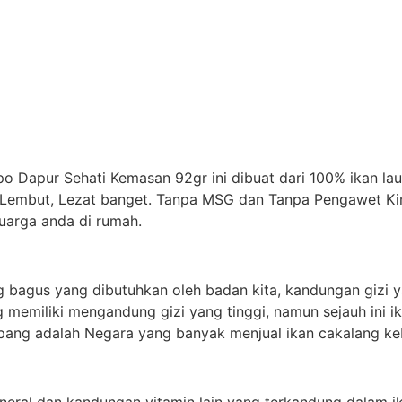
o Dapur Sehati Kemasan 92gr ini dibuat dari 100% ikan la
Lembut, Lezat banget. Tanpa MSG dan Tanpa Pengawet Kimi
uarga anda di rumah.
g bagus yang dibutuhkan oleh badan kita, kandungan gizi 
ng memiliki mengandung gizi yang tinggi, namun sejauh ini
Jepang adalah Negara yang banyak menjual ikan cakalang ke
eral dan kandungan vitamin lain yang terkandung dalam i