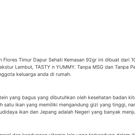
 Flores Timur Dapur Sehati Kemasan 92gr ini dibuat dari 
tekstur Lembut, TASTY n YUMMY. Tanpa MSG dan Tanpa Pen
nggota keluarga anda di rumah.
otein yang bagus yang dibutuhkan oleh kesehatan badan ki
ah satu ikan yang memiliki mengandung gizi yang tinggi, na
budidaya ikan dan Jepang adalah Negeri yang banyak menju
eral dan kandungan vitamin lain yang terkandung dalam i