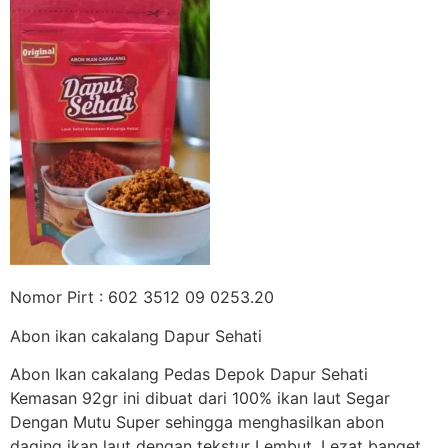
Nomor Pirt : 602 3512 09 0253.20
Abon ikan cakalang Dapur Sehati
Abon Ikan cakalang Pedas Depok Dapur Sehati
Kemasan 92gr ini dibuat dari 100% ikan laut Segar
Dengan Mutu Super sehingga menghasilkan abon
daging ikan laut dengan tekstur Lembut, Lezat banget.