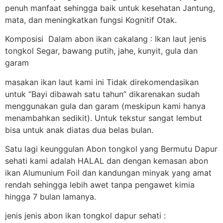
penuh manfaat sehingga baik untuk kesehatan Jantung,
mata, dan meningkatkan fungsi Kognitif Otak.
Komposisi Dalam abon ikan cakalang : Ikan laut jenis
tongkol Segar, bawang putih, jahe, kunyit, gula dan
garam
masakan ikan laut kami ini Tidak direkomendasikan
untuk “Bayi dibawah satu tahun” dikarenakan sudah
menggunakan gula dan garam (meskipun kami hanya
menambahkan sedikit). Untuk tekstur sangat lembut
bisa untuk anak diatas dua belas bulan.
Satu lagi keunggulan Abon tongkol yang Bermutu Dapur
sehati kami adalah HALAL dan dengan kemasan abon
ikan Alumunium Foil dan kandungan minyak yang amat
rendah sehingga lebih awet tanpa pengawet kimia
hingga 7 bulan lamanya.
jenis jenis abon ikan tongkol dapur sehati :