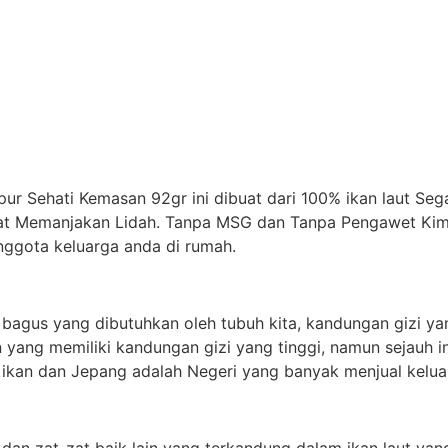
ur Sehati Kemasan 92gr ini dibuat dari 100% ikan laut Se
t Memanjakan Lidah. Tanpa MSG dan Tanpa Pengawet Kimia,
nggota keluarga anda di rumah.
bagus yang dibutuhkan oleh tubuh kita, kandungan gizi ya
n yang memiliki kandungan gizi yang tinggi, namun sejauh i
a ikan dan Jepang adalah Negeri yang banyak menjual kelua
 dan zat-zat baik lain yang terkandung dalam ikan laut ya